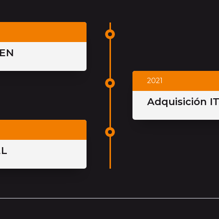
VEN
2021
Adquisición I
EL