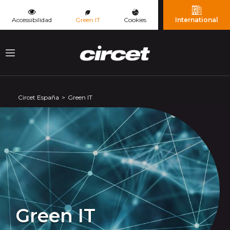
Panel de gestión de cookies
(current page)
Accessibilidad
Green IT
Cookies
International
Menu
Circet España
Green IT
Green IT