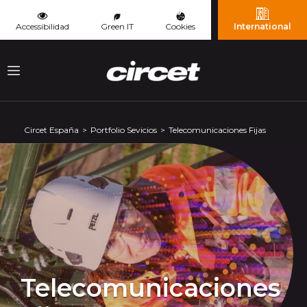
Panel de gestión de cookies
Accessibilidad
Green IT
Cookies
International
Menu
Circet España
Portfolio Sevicios
Telecomunicaciones Fijas
Telecomunicaciones