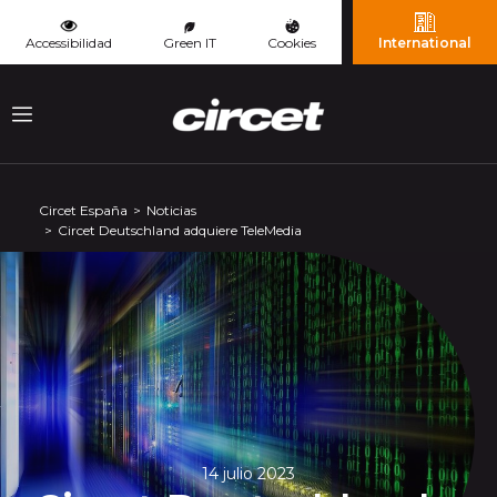
Panel de gestión de cookies
Accessibilidad
Green IT
Cookies
International
Menu
Circet España
Noticias
Circet Deutschland adquiere TeleMedia
14 julio 2023