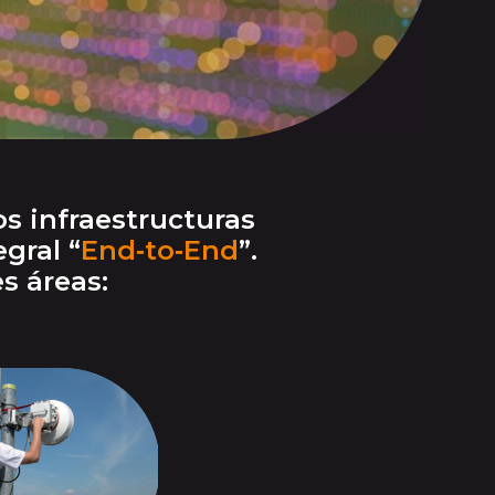
 infraestructuras
gral “
End‑to‑End
”.
s áreas: