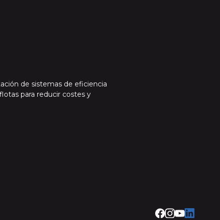
ación de sistemas de eficiencia
lotas para reducir costes y
Facebook
Instragram Cir
Youtube Gru
LinkedIn