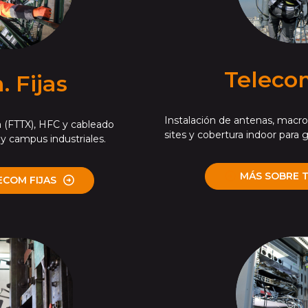
Teleco
 Fijas
Instalación de antenas, macro 
a (FTTX), HFC y cableado
sites y cobertura indoor para 
s y campus industriales.
MÁS SOBRE 
ECOM FIJAS